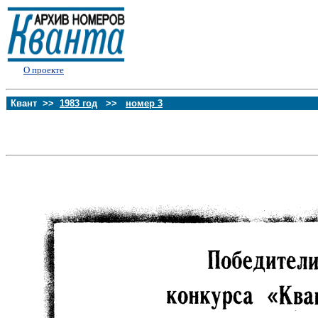
О проекте
Квант >>
1983 год
>>
номер 3