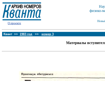
Нау
физико-м
Новы
О проекте
Квант >>
1983 год
>>
номер 3
Материалы вступитель