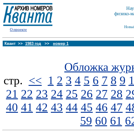
Нау
физико-м
Новы
О проекте
Квант >>
1983 год
>>
номер 1
Обложка жур
стp.
<<
1
2
3
4
5
6
7
8
9
21
22
23
24
25
26
27
28
2
40
41
42
43
44
45
46
47
4
59
60
61
6