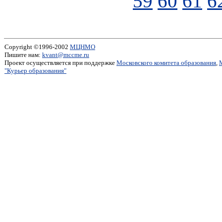
59
60
61
6
Copyright ©1996-2002
МЦНМО
Пишите нам:
kvant@mccme.ru
Проект осуществляется при поддержке
Московского комитета образования
,
"Курьер образования"