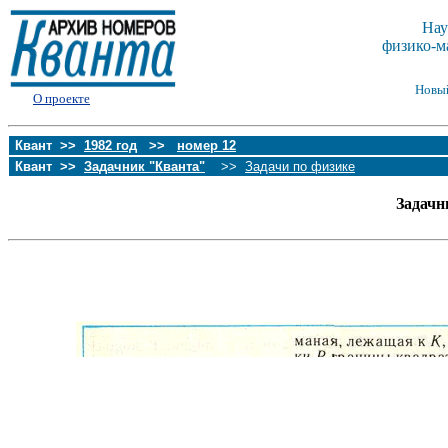
Нау
физико-м
Новы
О проекте
Квант >>
1982 год
>>
номер 12
Квант >>
Задачник "Кванта"
>>
Задачи по физике
Задачн