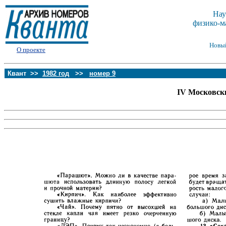
Нау
физико-м
Новы
О проекте
Квант >>
1982 год
>>
номер 9
IV Московск