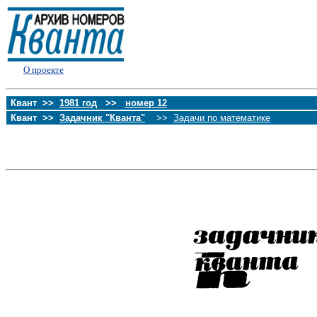
О проекте
Квант >>
1981 год
>>
номер 12
Квант >>
Задачник "Кванта"
>>
Задачи по математике