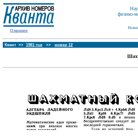
Нау
физико-м
Новы
О проекте
Квант >>
1981 год
>>
номер 12
Шах