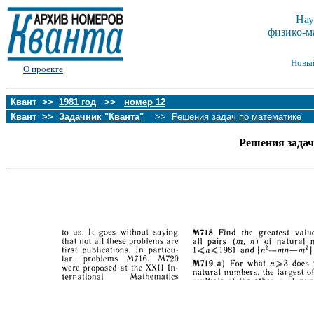
Нау
физико-м
Новы
О проекте
Квант >>
1981 год
>>
номер 12
Квант >>
Задачник "Кванта"
>>
Решения задач по математике
Решения зада