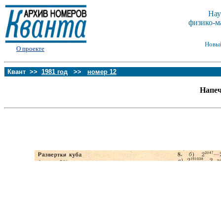
Нау
физико-м
Новы
О проекте
Квант >>
1981 год
>>
номер 12
Напеч