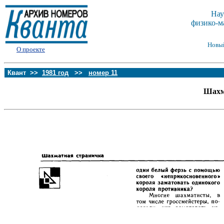
Нау
физико-м
Новы
О проекте
Квант >>
1981 год
>>
номер 11
Шахм