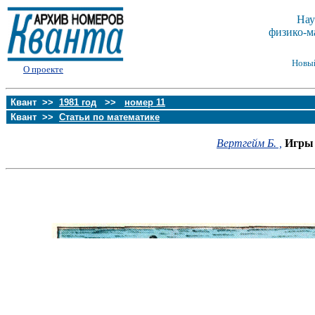
Нау
физико-м
Новы
О проекте
Квант >>
1981 год
>>
номер 11
Квант >>
Статьи по математике
Вертгейм Б. ,
Игры