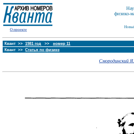
Нау
физико-м
Новы
О проекте
Квант >>
1981 год
>>
номер 11
Квант >>
Статья по физике
Смородинский Я.