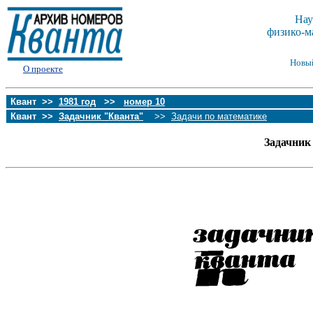
Нау
физико-м
Новы
О проекте
Квант >>
1981 год
>>
номер 10
Квант >>
Задачник "Кванта"
>>
Задачи по математике
Задачник