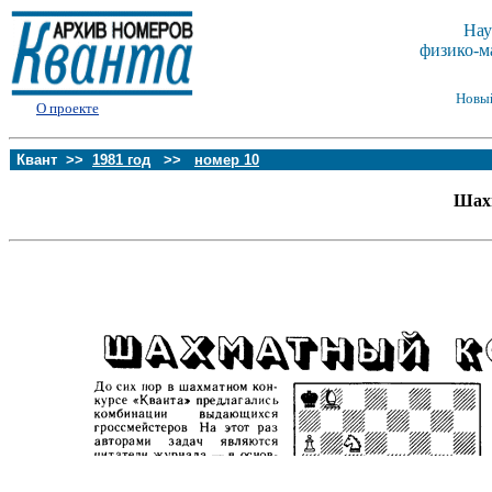
Нау
физико-м
Новы
О проекте
Квант >>
1981 год
>>
номер 10
Шах