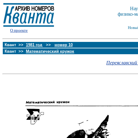
Нау
физико-м
Новы
О проекте
Квант >>
1981 год
>>
номер 10
Квант >>
Математический кружок
Переяславский 