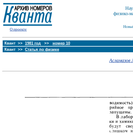
Нау
физико-м
Новы
О проекте
Квант >>
1981 год
>>
номер 10
Квант >>
Статья по физике
Асламазов Л