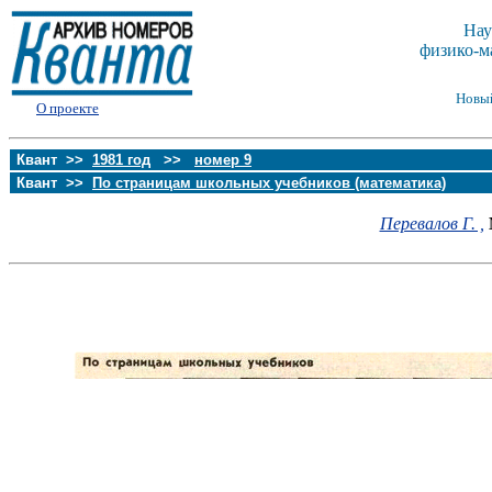
Нау
физико-м
Новы
О проекте
Квант >>
1981 год
>>
номер 9
Квант >>
По страницам школьных учебников (математика)
Перевалов Г. ,