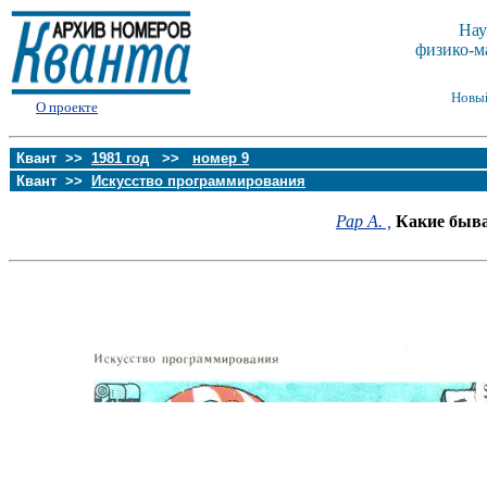
Нау
физико-м
Новы
О проекте
Квант >>
1981 год
>>
номер 9
Квант >>
Искусство программирования
Рар А. ,
Какие быв