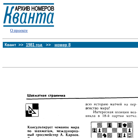
О проекте
Квант >>
1981 год
>>
номер 8