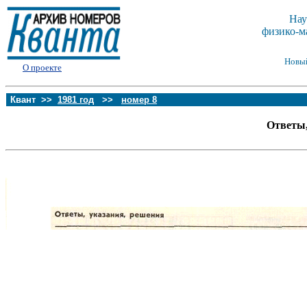
Нау
физико-м
Новы
О проекте
Квант >>
1981 год
>>
номер 8
Ответы,