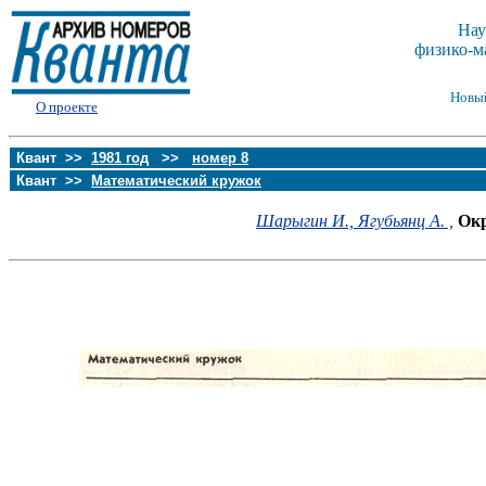
Нау
физико-м
Новы
О проекте
Квант >>
1981 год
>>
номер 8
Квант >>
Математический кружок
Шарыгин И.,
Ягубьянц А. ,
Окр