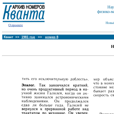
Нау
физико-м
Новы
О проекте
Квант >>
1981 год
>>
номер 8
Н