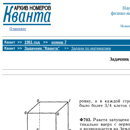
Нау
физико-м
Новы
О проекте
Квант >>
1981 год
>>
номер 7
Квант >>
Задачник "Кванта"
>>
Задачи по математике
Задачник