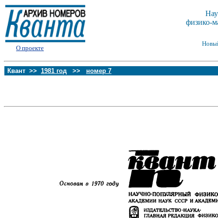
Нау
физико-м
Новы
О проекте
Квант >>
1981 год
>>
номер 7