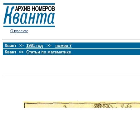
О проекте
Квант >>
1981 год
>>
номер 7
Квант >>
Статьи по математике