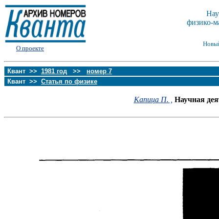
Нау
физико-м
Новы
О проекте
Квант >>
1981 год
>>
номер 7
Квант >>
Статья по физике
Капица П. ,
Научная де