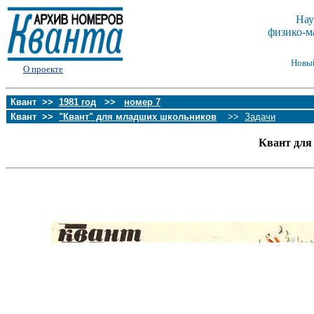
Нау
физико-м
Новы
О проекте
Квант >>
1981 год
>>
номер 7
Квант >>
"Квант" для младших школьников
>>
Задачи
Квант для