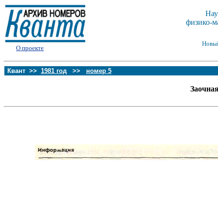
Нау
физико-м
Новы
О проекте
Квант >>
1981 год
>>
номер 5
Заочна