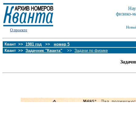
Нау
физико-м
Новы
О проекте
Квант >>
1981 год
>>
номер 5
Квант >>
Задачник "Кванта"
>>
Задачи по физике
Задачн