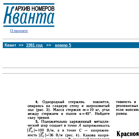
О проекте
Квант >>
1981 год
>>
номер 5