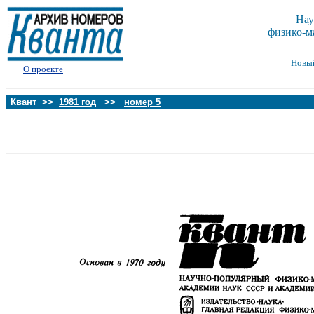
Нау
физико-м
Новы
О проекте
Квант >>
1981 год
>>
номер 5