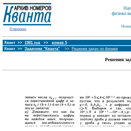
Нау
физико-м
Новы
О проекте
Квант >>
1981 год
>>
номер 5
Квант >>
Задачник "Кванта"
>>
Решения задач по физике
Решения за