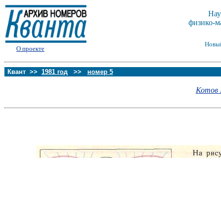
Нау
физико-м
Новы
О проекте
Квант >>
1981 год
>>
номер 5
Котов 