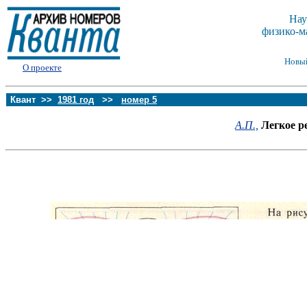
Нау
физико-м
Новы
О проекте
Квант >>
1981 год
>>
номер 5
А.П.,
Легкое р