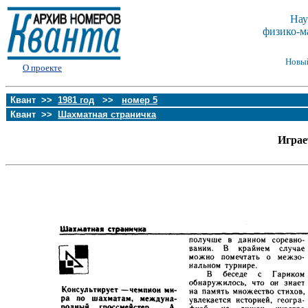
Нау
физико-м
Новы
О проекте
Квант >>
1981 год
>>
номер 5
Квант >>
Шахматная страничка
Играе