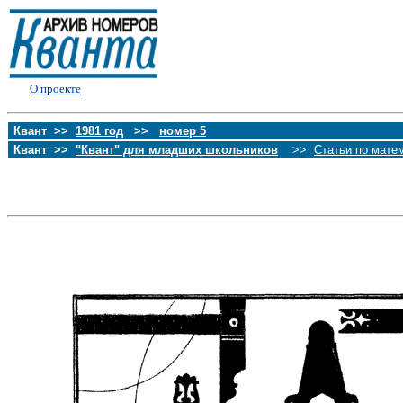
О проекте
Квант >>
1981 год
>>
номер 5
Квант >>
"Квант" для младших школьников
>>
Статьи по мате