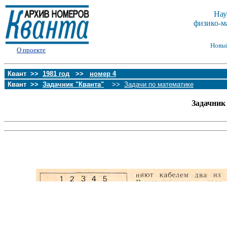
Нау
физико-м
Новы
О проекте
Квант >>
1981 год
>>
номер 4
Квант >>
Задачник "Кванта"
>>
Задачи по математике
Задачник