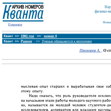
Нау
физико-м
Новы
О проекте
Квант >>
1981 год
>>
номер 4
Квант >>
Разное
>>
Ученые обращаются к молодежи
Прохоров А. ,
О ст