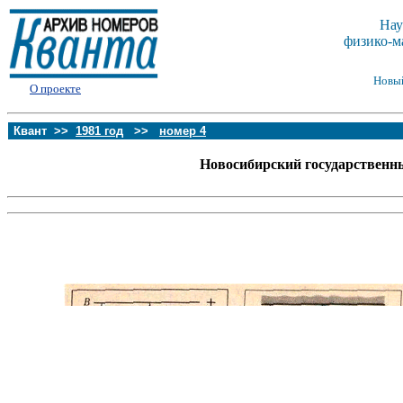
Нау
физико-м
Новы
О проекте
Квант >>
1981 год
>>
номер 4
Новосибирский государственн