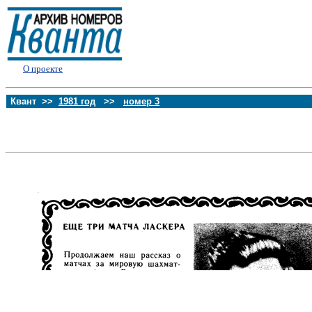
О проекте
Квант >>
1981 год
>>
номер 3