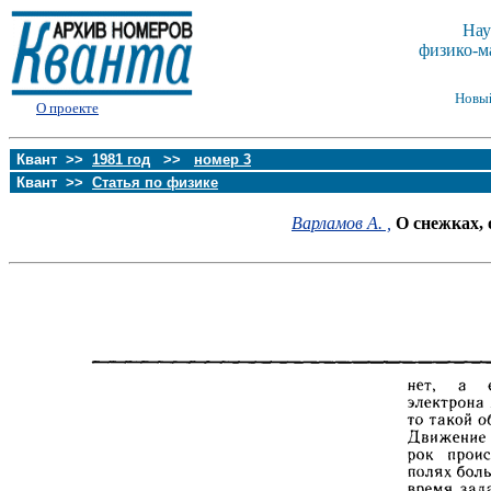
Нау
физико-м
Новы
О проекте
Квант >>
1981 год
>>
номер 3
Квант >>
Статья по физике
Варламов А. ,
О снежках, 