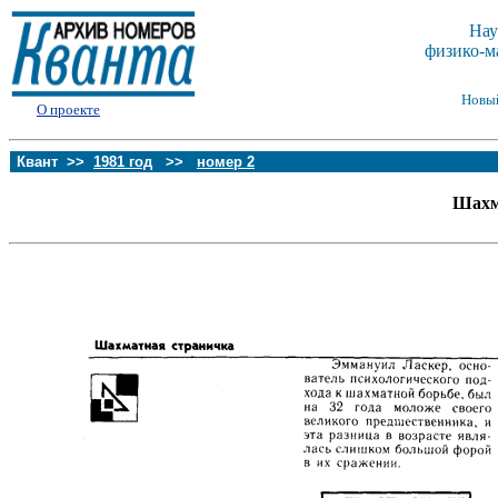
Нау
физико-м
Новы
О проекте
Квант >>
1981 год
>>
номер 2
Шахм