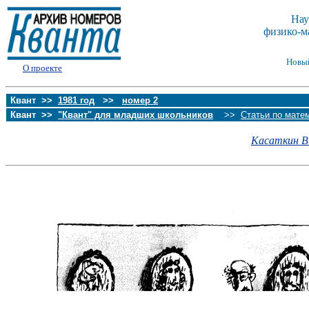
Нау
физико-м
Новы
О проекте
Квант >>
1981 год
>>
номер 2
Квант >>
"Квант" для младших школьников
>>
Статьи по мате
Касаткин В.