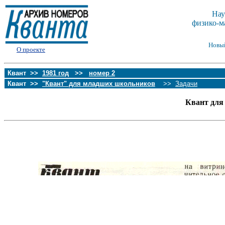
Нау
физико-м
Новы
О проекте
Квант >>
1981 год
>>
номер 2
Квант >>
"Квант" для младших школьников
>>
Задачи
Квант для