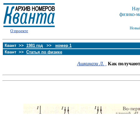
Нау
физико-м
Новы
О проекте
Квант >>
1981 год
>>
номер 1
Квант >>
Статья по физике
Ашкинази Л. ,
Как получают