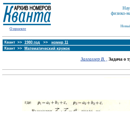
Нау
физико-м
Новы
О проекте
Квант >>
1980 год
>>
номер 11
Квант >>
Математический кружок
Залгаллер В. ,
Задача о 