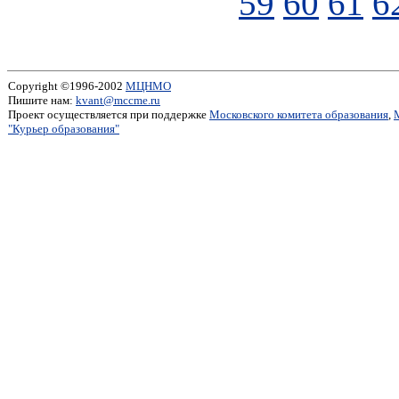
59
60
61
6
Copyright ©1996-2002
МЦНМО
Пишите нам:
kvant@mccme.ru
Проект осуществляется при поддержке
Московского комитета образования
,
"Курьер образования"