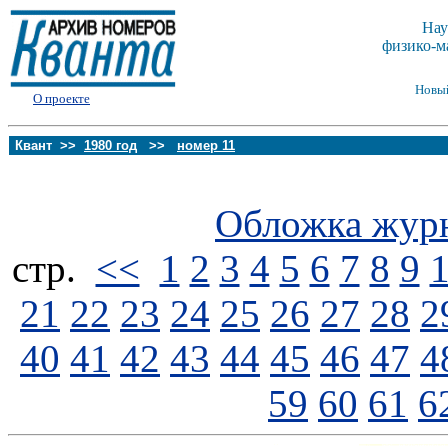
Нау
физико-м
Новы
О проекте
Квант >>
1980 год
>>
номер 11
Обложка жур
стp.
<<
1
2
3
4
5
6
7
8
9
21
22
23
24
25
26
27
28
2
40
41
42
43
44
45
46
47
4
59
60
61
6