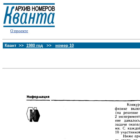
О проекте
Квант >>
1980 год
>>
номер 10