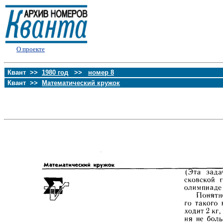
О проекте
Квант >>
1980 год
>>
номер 8
Квант >>
Математический кружок