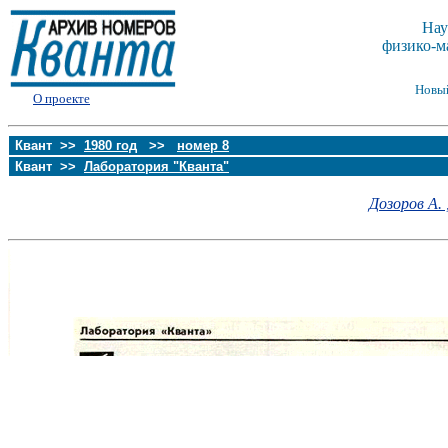
Нау
физико-м
Новы
О проекте
Квант >>
1980 год
>>
номер 8
Квант >>
Лаборатория "Кванта"
Дозоров А. 